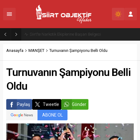
Siirt Valiliği’nden Şiddetli Rüzgar ve Toz Taşınımı Uyarısı
Anasayfa
MANŞET
Turnuvanın Şampiyonu Belli Oldu
Turnuvanın Şampiyonu Belli
Oldu
Paylaş
Tweetle
Gönder
ABONE OL