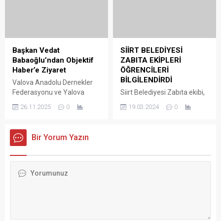
ısınmasıyla büyüdü. Tabiata
ilişkin resmi açıklama yapan
verdiği aroma kokusuyla
Siirt Valiliği; “Siirt ili Doğan
doğaseverleri büyüleyen
Mahallesi Nevruz Alanında
nergisin açık sarı rengi ve
Halkların Eşitlik ve
yetiştiği yayla ortamı insana
Demokrasi Partisi (DEM
ayrı bir keyif veriyor. Nergisi
Parti), organizesinde bugün
Başkan Vedat
SİİRT BELEDİYESİ
dağda toplayıp kentte...
saat 11:30-16:30 arasında
Babaoğlu’ndan Objektif
ZABITA EKİPLERİ
“Nevruz Kutlaması” etkinliği
Haber’e Ziyaret
ÖĞRENCİLERİ
düzenlenmiştir. Söz konusu
BİLGİLENDİRDİ
Valova Anadolu Dernekler
etkinlik nedeniyle alan...
Federasyonu ve Yalova
Siirt Belediyesi Zabıta ekibi,
Siirtliler Derneği Başkanı
meslek eğitim ve tanıtım
26.11.2025
0
19.03.2024
0
Vedat Babaoğlu, Siirt
programı çerçevesinde kent
Objektif Haber Bürosunu
merkezinde eğitim gören
ziyaret etti.
minik öğrencilere zabıta
Bir Yorum Yazın
mesleği ile ilgili bilgi verdi.
Ekipler, program
çerçevesinde kent merkezi
Kooperatif Mahallesinde
bulunan Mustafa Çuhadar
Anaokulu bünyesinde eğitim
gören minik öğrencilere