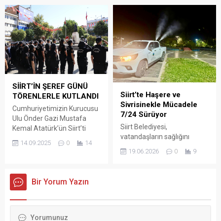
MEZARLARI YENİLENDİ,
mensuplarıyla bir araya
HATIRALARI YAŞATILIYOR.
geldi. Vali
Hacıbektaşoğlu, Siirt Kızlar
Tepesi Parkı’nda
düzenlenen programda,
gazetecilerle görüştü,
onların bu anlamlı gününü
kutladı.
SİİRT’İN ŞEREF GÜNÜ
Siirt’te Haşere ve
TÖRENLERLE KUTLANDI
Sivrisinekle Mücadele
Cumhuriyetimizin Kurucusu
7/24 Sürüyor
Ulu Önder Gazi Mustafa
Siirt Belediyesi,
Kemal Atatürk’ün Siirt’ti
vatandaşların sağlığını
Teşrifleri Törenlerle Kutlandı.
14.09.2025
0
14
korumak amacıyla kent
Cumhuriyetimizin kurucusu
19.06.2026
0
9
genelinde sinek, haşere ve
Ulu Önder Gazi Mustafa
kene ile mücadele
Kemal Atatürk’ün 16.
çalışmalarını aralıksız
Kolordu Komutanı iken,
Bir Yorum Yazın
sürdürdüğünü açıkladı.
ilimize teşrifleri nedeniyle,
Belediyeden yapılan
“14 Eylül Siirt’ in Şeref günü”
açıklamada, Temizlik İşleri
düzenlenen törenle kutlandı.
Müdürlüğü ile Park ve
14 Eylül Siirt Şeref günü