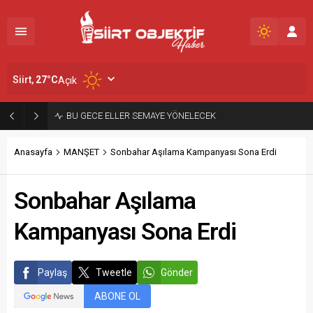
Siirt,
27
°C
Açık
BU GECE ELLER SEMAYE YÖNELECEK
Anasayfa
MANŞET
Sonbahar Aşılama Kampanyası Sona Erdi
Sonbahar Aşılama
Kampanyası Sona Erdi
Paylaş
Tweetle
Gönder
ABONE OL