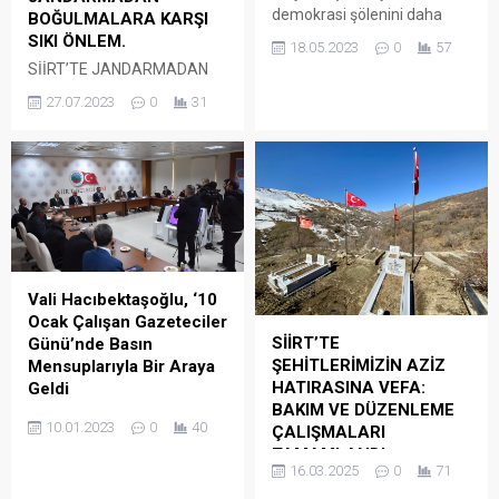
demokrasi şölenini daha
BOĞULMALARA KARŞI
alnının akıyla tamamlamıştır.
SIKI ÖNLEM.
18.05.2023
0
57
Halk İradesinin üstünlüğüne
SİİRT’TE JANDARMADAN
olan bağlılığımız ve siyasi
BOĞULMALARA KARŞI SIKI
27.07.2023
0
31
tercihteki özgürlüğümüzle
ÖNLEM SİİRT JANDARMASI,
dünyanın önde gelen
BOĞULMA VAKALARINA
demokrasileri arasında yer
KARŞI UYARDI Ülkemizde
aldığımızı bir kez daha
her yıl çoğunluğu gençler ve
gösterdik.
çocuklardan oluşan
vatandaşlarımız serinlemek
ve yüzmek maksadıyla
girdikleri baraj, gölet, akarsu
ve sulama kanallarında
Vali Hacıbektaşoğlu, ‘10
boğularak hayatını
Ocak Çalışan Gazeteciler
kaybetmektedir. İlimizde
SİİRT’TE
Günü’nde Basın
son (5) yılda toplam (23)
ŞEHİTLERİMİZİN AZİZ
Mensuplarıyla Bir Araya
vatandaşımız girdikleri
HATIRASINA VEFA:
Geldi
baraj, gölet, akarsu veya
BAKIM VE DÜZENLEME
Vali/Belediye Başkan Vekili
sulama kanalında malesef...
10.01.2023
0
40
ÇALIŞMALARI
Osman Hacıbektaşoğlu, 10
TAMAMLANDI
Ocak Çalışan Gazeteciler
16.03.2025
0
71
ŞEHİTLERİMİZE SAYGI:
Günü dolayısıyla basın