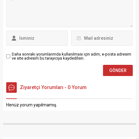
Bahçeler Müdürlüğü
kutlama törenleri,
ekiplerinin parklar, refüjler,
Cumhuriyet Meydanı’ndaki
mesire alanları, mezarlıklar,
ATATÜRK anıtında çelenk
dere yatakları, sulak alanlar
sunumuyla başlayıp,...
ve diğer yeşil alanlarda
ilaçlama çalışmalarını gece
gündüz esasına göre
yürüttüğü...
Daha sonraki yorumlarımda kullanılması için adım, e-posta adresim
ve site adresim bu tarayıcıya kaydedilsin.
Ziyaretçi Yorumları - 0 Yorum
Henüz yorum yapılmamış.