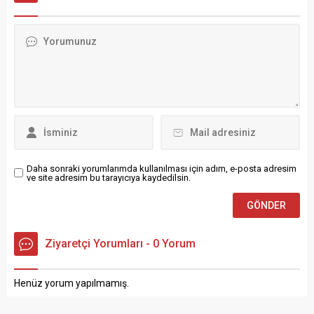
etti ve köylülerle görüştü.
yangın, ekiplerin yaklaşık 5
Daha sonra köy İlkokulunu
saat süren yoğun
geçen Vali Dr. Kızılkaya
müdahalesinin ardından
öğretmen ve öğrencilerle bir
kontrol altına alındı. Edinilen
araya geldi. Okuldaki
bilgilere göre, henüz
çalışmalar hakkında bilgi ve
belirlenemeyen bir nedenle
sınıfları gezen Vali Dr.
başlayan yangın, rüzgarın
Kızılkaya,...
da etkisiyle kısa sürede
geniş bir alana yayıldı.
Gökyüzünü kaplayan yoğun
duman, kentin birçok...
Daha sonraki yorumlarımda kullanılması için adım, e-posta adresim
ve site adresim bu tarayıcıya kaydedilsin.
Ziyaretçi Yorumları - 0 Yorum
Henüz yorum yapılmamış.