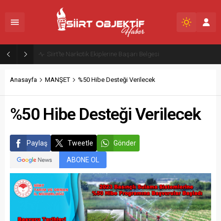
Siirt Valiliği’nden Şiddetli Rüzgar ve Toz Taşınımı Uyarısı
Anasayfa
MANŞET
%50 Hibe Desteği Verilecek
%50 Hibe Desteği Verilecek
Paylaş
Tweetle
Gönder
ABONE OL