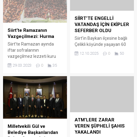
SİİRT’TE ENGELLİ
VATANDAŞ İÇİN EKİPLER
Siirt’te Ramazanın
SEFERBER OLDU
Vazgeçilmezi: Hurma
Siirt’in Baykan ilçesine bağlı
Siirt’te Ramazan ayında
Çelikli köyünde yaşayan 60
iftar sofralarının
yaşındaki engelli vatandaş
12.10.2025
0
50
vazgeçilmez lezzeti kuru
Mahfuz Baysal için Siirt İl
hurma, her bütçeye uygun
Özel İdaresi ekipleri
29.03.2023
0
35
fiyatla piyasada alıcı buluyor.
seferber oldu. Köy yolunun
Güres Caddesinde her
bozuk olması nedeniyle
bütçeye uygun hurmanın
tekerlekli sandalyesiyle
bulunduğu iş yerlerinde
evine ulaşmakta güçlük
kalitesine göre fiyatı 20
çeken Baysal’ın talebi
TL’den başlayarak 70 ila 80
üzerine, Siirt Valiliği
liraya kadar değişiyor.
koordinesinde İl Özel İdaresi
Satıcılar, doğal besin değeri
ekipleri bölgede asfaltlama
ATM’LERE ZARAR
yüksek olması nedeniyle
çalışması gerçekleştirdi.
VEREN ŞÜPHELİ ŞAHIS
birçok faydası olan
Yapılan çalışma sayesinde
Milletvekili Gül ve
YAKALANDI
hurmanın alıcı bulduğunu...
Baysal’ın...
Belediye Başkanlarıdan
06/10/2024 tarihinde saat