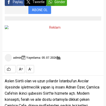
Paylaş
Tweetle
Gönder
ABONE OL
admin
Yayınlama: 05.07.2026
A
A
+
-
Aslen Siirtli olan ve uzun yıllardır İstanbul’un Avcılar
ilçesinde işletmecilik yapan iş insanı Adnan Özer, Çamlıca
Cafe’nin ikinci şubesini Siirt’te hizmete açtı. Modern
konsepti, ferah ve aile dostu ortamıyla dikkat çeken
Çamlıca Cafe, dünya mutfağından seçkin lezzetleri