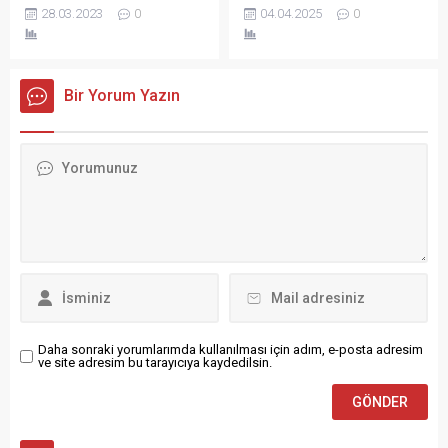
Başkanlığı (TOKİ) Siirt
(TBB) tarafından hibe edilen
28.03.2023
0
04.04.2025
0
gerçekleştirildi.
sistemi ile temel medikal
Merkezde bulunan iki arsayı
40 yeni hizmet aracı, Ankara
müdahale prensipleri teorik
açık artırma ile satışa
Gölbaşı’nda düzenlenen
ve uygulamalı eğitimlerle
çıkarıyor. Müzayede 6 Nisan
törenle belediyelere teslim
aktarıldı....
tarihinde yapılacak. Toplu
edildi.
Bir Yorum Yazın
Konut İdaresi Başkanlığı
(TOKİ) Siirt Merkez Yeni
mahalle ve Afetevleri
mahallesinde bulunan ve
toplam muhammen
bedelleri yaklaşık 20 milyon
lira olan iki arsayı açık
artırma ile satışa çıkarıyor.
Satışa çıkacak arsalar...
Daha sonraki yorumlarımda kullanılması için adım, e-posta adresim
ve site adresim bu tarayıcıya kaydedilsin.