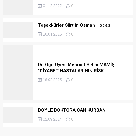
01.12.2022
0
Teşekkürler Siirt’in Osman Hocası
20.01.2025
0
Dr. Öğr. Üyesi Mehmet Selim MAMİŞ
“DİYABET HASTALARININ RİSK
DURUMUNA GÖRE RAMAZAN ORUCU”
18.02.2025
0
BÖYLE DOKTORA CAN KURBAN
02.09.2024
0