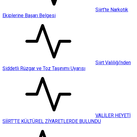
Siirt’te Narkotik
Ekiplerine Başarı Belgesi
Siirt Valiliği’nden
Şiddetli Rüzgar ve Toz Taşınımı Uyarısı
VALİLER HEYETİ
SİİRT’TE KÜLTÜREL ZİYARETLERDE BULUNDU