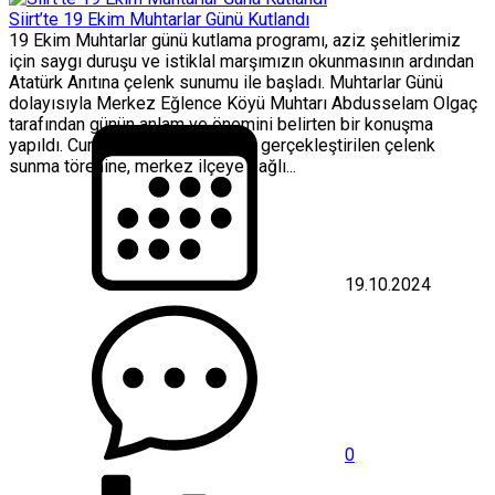
Siirt’te 19 Ekim Muhtarlar Günü Kutlandı
19 Ekim Muhtarlar günü kutlama programı, aziz şehitlerimiz
için saygı duruşu ve istiklal marşımızın okunmasının ardından
Atatürk Anıtına çelenk sunumu ile başladı. Muhtarlar Günü
dolayısıyla Merkez Eğlence Köyü Muhtarı Abdusselam Olgaç
tarafından günün anlam ve önemini belirten bir konuşma
yapıldı. Cumhuriyet Meydanın da gerçekleştirilen çelenk
sunma törenine, merkez ilçeye bağlı...
19.10.2024
0