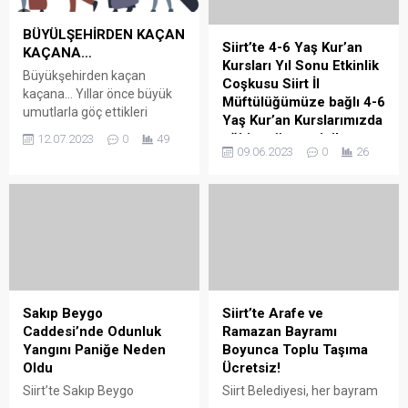
BÜYÜLŞEHİRDEN KAÇAN
Siirt’te 4-6 Yaş Kur’an
KAÇANA…
Kursları Yıl Sonu Etkinlik
Büyükşehirden kaçan
Coşkusu Siirt İl
kaçana… Yıllar önce büyük
Müftülüğümüze bağlı 4-6
umutlarla göç ettikleri
Yaş Kur’an Kurslarımızda
büyükşehirde hayat pahalığı
eğitim gören minik
12.07.2023
0
49
karşısında tutunamayan
09.06.2023
0
26
yavrularımız için “2023
Siirtli bazı aileler, köylerine
Yılı 4-6 Yaş Kur’an
dönme kararı aldı. Son
Kursları Yıl Sonu Kapanış
dönemde enflasyon
Programı” düzenlendi.
karşısında alım gücünün
Siirt’te 4-6 Yaş Kur’an
düşmesi en çok orta halli
Kursları Yıl Sonu Etkinlik
aileleri etkiledi. Özellikle
Coşkusu Siirt İl
İstanbul, Ankara, Bursa ve
Müftülüğümüze bağlı 4-6
Antalya gibi kentlerde konut
Yaş Kur’an Kurslarımızda
kiralarının 10 bin TL, hatta
Sakıp Beygo
Siirt’te Arafe ve
eğitim gören minik
12 ila...
Caddesi’nde Odunluk
Ramazan Bayramı
yavrularımız için “2023 Yılı 4-
Yangını Paniğe Neden
Boyunca Toplu Taşıma
6 Yaş Kur’an Kursları Yıl
Oldu
Ücretsiz!
Sonu Kapanış Programı”
Siirt’te Sakıp Beygo
Siirt Belediyesi, her bayram
düzenlendi. Siirt İl