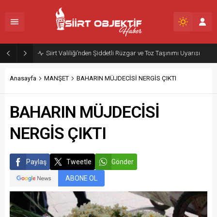
Siirt Valiliği’nden Şiddetli Rüzgar ve Toz Taşınımı Uyarısı
Anasayfa
MANŞET
BAHARIN MÜJDECİSİ NERGİS ÇIKTI
BAHARIN MÜJDECİSİ
NERGİS ÇIKTI
Paylaş
Tweetle
Gönder
ABONE OL