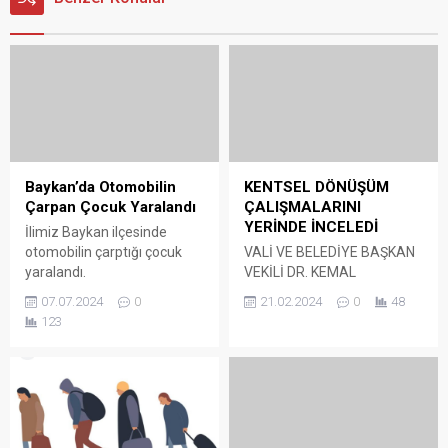
Baykan’da Otomobilin
KENTSEL DÖNÜŞÜM
Çarpan Çocuk Yaralandı
ÇALIŞMALARINI
YERİNDE İNCELEDİ
İlimiz Baykan ilçesinde
otomobilin çarptığı çocuk
VALİ VE BELEDİYE BAŞKAN
yaralandı.
VEKİLİ DR. KEMAL
KIZILKAYA KENTSEL
07.07.2024
0
21.02.2024
0
48
DÖNÜŞÜM ÇALIŞMALARINI
123
YERİNDE DENETLEYEREK,
İNCELEMELERDE BULUNDU