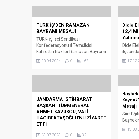
TÜRK-İŞ’DEN RAMAZAN
Dicle El
BAYRAMI MESAJI
12,4 Mi
Yatırımı
TÜRK-İŞ İşçi Sendikası
Konfederasyonu İl Temsilcisi
Dicle Ele
Fahrettin Nazlıer Ramazan Bayramı
ilçesinde
Mesajı yayınladı. Tüm İslam ailemi
alanları
08.04.2024
0
167
17.12.
ve Siirtli vatandaşların Ramazan
Mahalles
Bayramı’nı kutlayan Nazlıer;
tutarında
“İnsanlığımızı sorgulamamızı,
yatırımın
hatalarımızla yüzleşmemizi,
kapsamın
mağdur ve mazlumların çektikleri
altına a
Başheki
acıları hissetmemizi gerektiren, kin
gücünde 
JANDARMA İSTİHBARAT
Kaynak’
ve nefretin yerini sevgi ve
kurulacak
BAŞKANI TÜMGENERAL
Mesajı
hoşgörüye, bencilliğin yerini
kaliteli en
AHMET KAVUKCU, VALİ
yardımlaşma ve dayanışmaya
Siirt Eğ
HACIBEKTAŞOĞLU’NU ZİYARET
bıraktığı bir ayın sonunda
Başhekim
ETTİ
Ramazan...
Kaynak, 
13.03.
JANDARMA İSTİHBARAT BAŞKANI
dolayısıy
13.07.2023
0
32
TÜMGENERAL AHMET KAVUKCU,
Başhekim