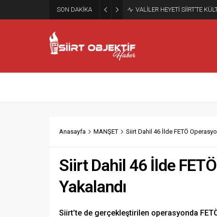
SON DAKİKA
BU GECE ELLER SEMAYE YÖ
Anasayfa
MANŞET
Siirt Dahil 46 İlde FETÖ Operasy
Siirt Dahil 46 İlde FE
Yakalandı
Siirt’te de gerçekleştirilen operasyonda FE