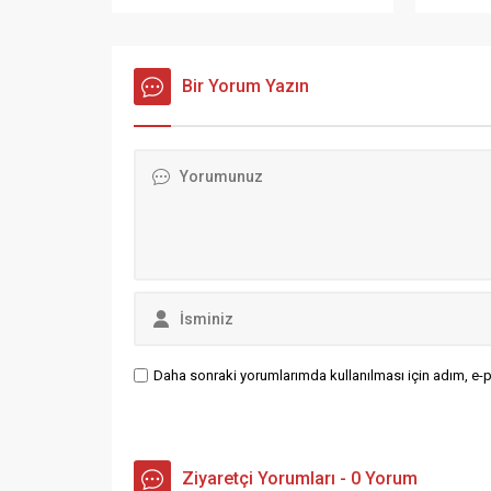
VALİ HACIBEKTAŞOĞLU’NU
çalışanla
ZİYARET ETTİ Siirt’e gelen
görev ya
Jandarma İstihbarat Başkanı
sağlığın
Tümgeneral Ahmet Kavukcu, İl
Bir Yorum Yazın
gece gü
Jandarma Komutanı Tuğgeneral
hekimler
Emrullah Büyük ile birlikte Siirt Valisi
çalışanl
ve Belediye Başkan Vekili Osman
Bayramı’n
Hacıbektaşoğlu’nu makamında
ziyaret etti.
Daha sonraki yorumlarımda kullanılması için adım, e-p
Ziyaretçi Yorumları - 0 Yorum