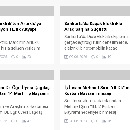
ektrik’ten Artuklu’ya
Şanlıurfa’da Kaçak Elektrikle
lyon TL’lik Altyapı
Araç Şarjına Suçüstü
Şanlıurfa’da Dicle Elektrik ekiplerinin
ktrik, Mardin’in Artuklu
gerçekleştirdiği rutin denetimlerde,
 hızla gelişen yerleşim
elektrikli bir otomobilin kaçak
ndan biri olan 13 Mart
elektrik hattı kullanılarak şarj edildiği
2025
0
23
09.06.2026
0
19
i için 12 milyon 447 bin TL
tespit edildi. Merkez Eyyübiye
 yeni bir elektrik altyapı
ilçesine bağlı Eyyüpkent Mahallesi
ı hayata geçirdi. Proje
Zahireciler Borsası bölgesinde
da tüm havai hatlar yer
yapılan kontroller sırasında, bir
lınacak, bölgeye 1600 kVA
buğday ambarının önünde park
m Dr. Öğr. Üyesi Çağdaş
İş İnsanı Mehmet Şirin YILDIZ’ın
yeni bir trafo merkezi
halinde bulunan elektrikli aracın,
tan 14 Mart Tıp Bayramı
Kurban Bayramı mesajı
. Kayıpsız, kesintisiz ve
şebekeden usulsüz şekilde çekilen
erji...
hatla şarj edildiği belirlendi. Yapılan
Siirt’tin sevilen iş adamlarından
incelemede, ambarın...
itim ve Araştırma Hastanesi
Mehmet Şirin YILDIZ Kurban
i Dr. Öğr. Üyesi Çağdaş
Bayramı nedeniyle bir mesaj
14 Mart Tıp Bayramı
yayınladı. Mesajında Siirt halkının
2025
0
42
28.06.2023
0
76
la bir mesaj yayımladı.
bayramını kutlayan Yıldız
 Kaynak, sağlık
şehitlerimizi de anarak, şehit