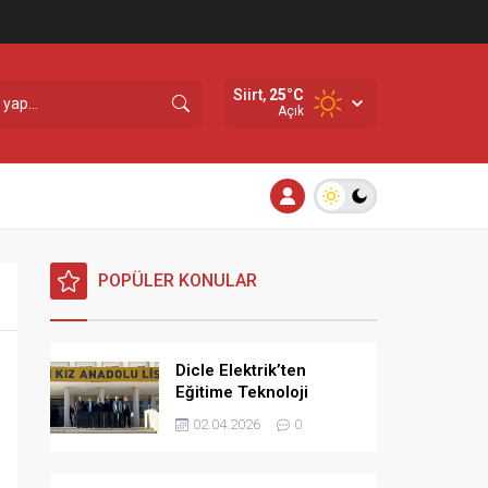
Siirt,
25
°C
Açık
POPÜLER KONULAR
Dicle Elektrik’ten
Eğitime Teknoloji
Desteği
02.04.2026
0