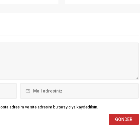
rının fedakârlık ve özveriyle
ailelerinin ve gazilerin de bayramını
ptığını vurgulayarak, “İnsan
kutladı. Mehmet Şirin YILDIZ
ı her şeyin üzerinde tutarak
mesajında şunları söyledi: “Bu özel
ndüz demeden çalışan tüm
günde, tüm İslam aleminin Kurban
imizin ve sağlık
bayramını kutluyorum. Bayramın
arımızın 14 Mart Tıp
huzur, mutluluk ve bereket
ı en içten...
getirmesini...
osta adresim ve site adresim bu tarayıcıya kaydedilsin.