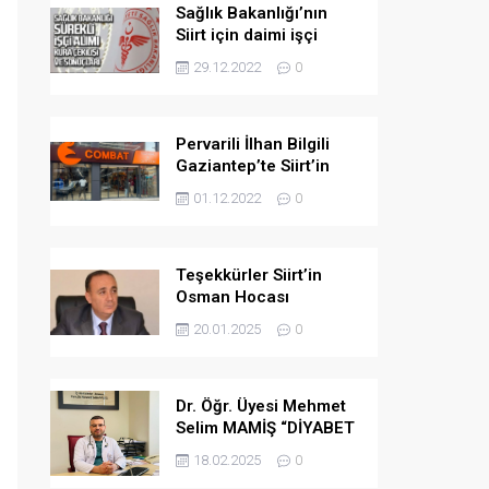
Sağlık Bakanlığı’nın
Siirt için daimi işçi
kuraları çekildi.
29.12.2022
0
Pervarili İlhan Bilgili
Gaziantep’te Siirt’in
gururu olmaya devam
01.12.2022
0
ediyor
Teşekkürler Siirt’in
Osman Hocası
20.01.2025
0
Dr. Öğr. Üyesi Mehmet
Selim MAMİŞ “DİYABET
HASTALARININ RİSK
18.02.2025
0
DURUMUNA GÖRE