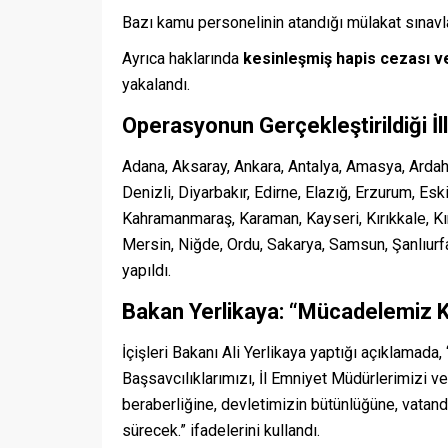
Bazı kamu personelinin atandığı mülakat sınav
Ayrıca haklarında
kesinleşmiş hapis cezası v
yakalandı.
Operasyonun Gerçekleştirildiği İll
Adana, Aksaray, Ankara, Antalya, Amasya, Ardahan
Denizli, Diyarbakır, Edirne, Elazığ, Erzurum, Eski
Kahramanmaraş, Karaman, Kayseri, Kırıkkale, Kır
Mersin, Niğde, Ordu, Sakarya, Samsun, Şanlıurf
yapıldı.
Bakan Yerlikaya: “Mücadelemiz K
İçişleri Bakanı Ali Yerlikaya yaptığı açıklamada
Başsavcılıklarımızı, İl Emniyet Müdürlerimizi ve
beraberliğine, devletimizin bütünlüğüne, vatan
sürecek.” ifadelerini kullandı.